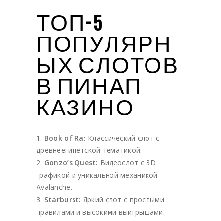
ТОП-5
ПОПУЛЯРН
ЫХ СЛОТОВ
В ПИНАП
КАЗИНО
Book of Ra:
Классический слот с
древнеегипетской тематикой.
Gonzo’s Quest:
Видеослот с 3D
графикой и уникальной механикой
Avalanche.
Starburst:
Яркий слот с простыми
правилами и высокими выигрышами.