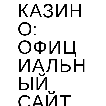
КАЗИН
О:
ОФИЦ
ИАЛЬН
ЫЙ
САЙТ,