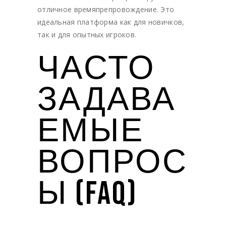
отличное времяпрепровождение. Это
идеальная платформа как для новичков,
так и для опытных игроков.
ЧАСТО
ЗАДАВА
ЕМЫЕ
ВОПРОС
Ы (FAQ)