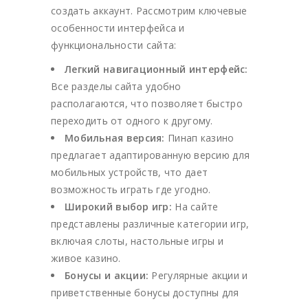
создать аккаунт. Рассмотрим ключевые
особенности интерфейса и
функциональности сайта:
Легкий навигационный интерфейс:
Все разделы сайта удобно
располагаются, что позволяет быстро
переходить от одного к другому.
Мобильная версия:
Пинап казино
предлагает адаптированную версию для
мобильных устройств, что дает
возможность играть где угодно.
Широкий выбор игр:
На сайте
представлены различные категории игр,
включая слоты, настольные игры и
живое казино.
Бонусы и акции:
Регулярные акции и
приветственные бонусы доступны для