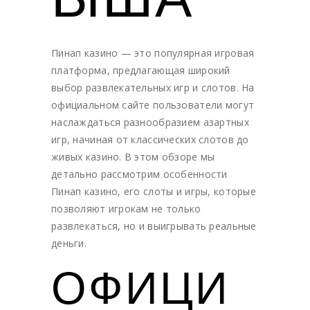
ЫША
Пинап казино — это популярная игровая
платформа, предлагающая широкий
выбор развлекательных игр и слотов. На
официальном сайте пользователи могут
наслаждаться разнообразием азартных
игр, начиная от классических слотов до
живых казино. В этом обзоре мы
детально рассмотрим особенности
Пинап казино, его слоты и игры, которые
позволяют игрокам не только
развлекаться, но и выигрывать реальные
деньги.
ОФИЦИ