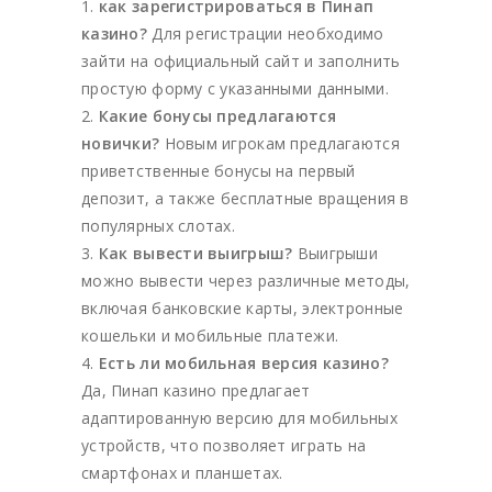
как зарегистрироваться в Пинап
казино?
Для регистрации необходимо
зайти на официальный сайт и заполнить
простую форму с указанными данными.
Какие бонусы предлагаются
новички?
Новым игрокам предлагаются
приветственные бонусы на первый
депозит, а также бесплатные вращения в
популярных слотах.
Как вывести выигрыш?
Выигрыши
можно вывести через различные методы,
включая банковские карты, электронные
кошельки и мобильные платежи.
Есть ли мобильная версия казино?
Да, Пинап казино предлагает
адаптированную версию для мобильных
устройств, что позволяет играть на
смартфонах и планшетах.