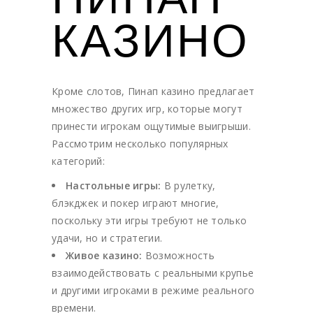
КАЗИНО
Кроме слотов, Пинап казино предлагает
множество других игр, которые могут
принести игрокам ощутимые выигрыши.
Рассмотрим несколько популярных
категорий:
Настольные игры:
В рулетку,
блэкджек и покер играют многие,
поскольку эти игры требуют не только
удачи, но и стратегии.
Живое казино:
Возможность
взаимодействовать с реальными крупье
и другими игроками в режиме реального
времени.