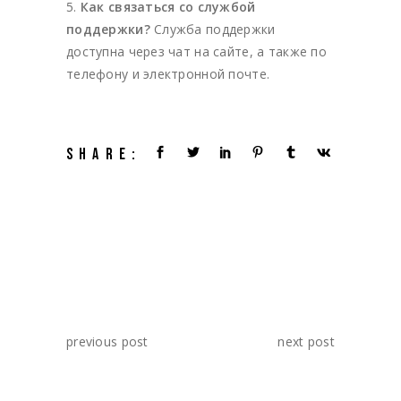
Как связаться со службой
поддержки?
Служба поддержки
доступна через чат на сайте, а также по
телефону и электронной почте.
SHARE:
previous post
next post